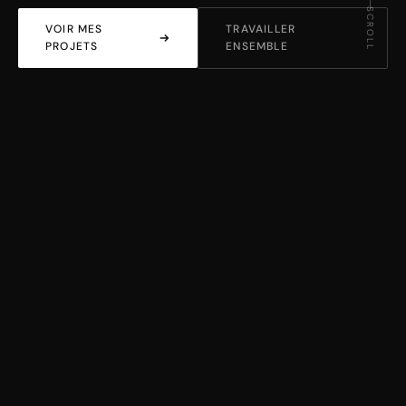
SCROLL
VOIR MES
TRAVAILLER
PROJETS
ENSEMBLE
SHOWREEL
Bande-démo
vidéo et cinéma 2026